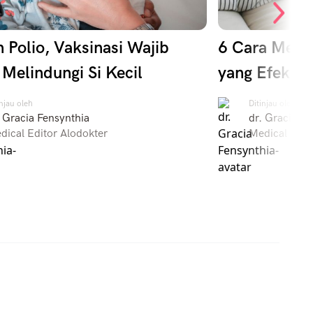
 Polio, Vaksinasi Wajib
6 Cara Meng
 Melindungi Si Kecil
yang Efektif
injau oleh
Ditinjau oleh
. Gracia Fensynthia
dr. Gracia Fe
dical Editor Alodokter
Medical Edit