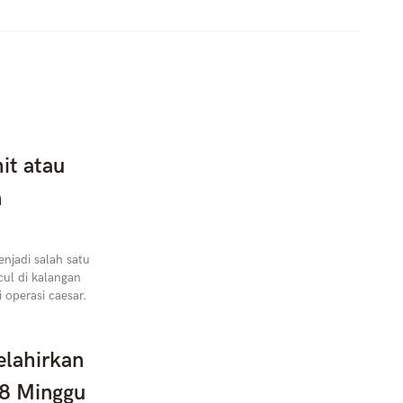
it atau
n
njadi salah satu
ul di kalangan
 operasi caesar.
elahirkan
38 Minggu