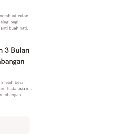
p membuat calon
alagi bagi
anti buah hati.
n 3 Bulan
mbangan
h lebih besar
n. Pada usia ini,
erkembangan