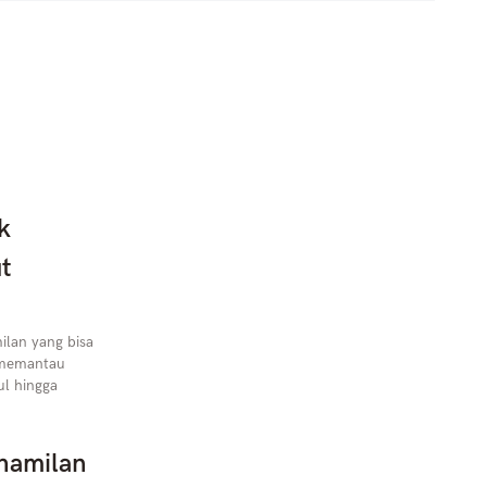
k
t
lan yang bisa
i memantau
l hingga
hamilan