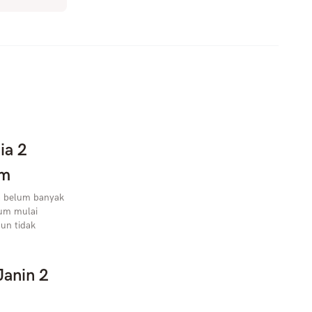
ia 2
im
ya belum banyak
lum mulai
pun tidak
Janin 2