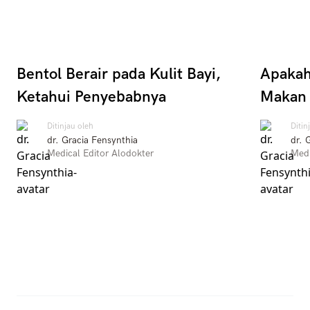
Bentol Berair pada Kulit Bayi,
Apakah
Ketahui Penyebabnya
Makan
Ditinjau oleh
Ditin
dr. Gracia Fensynthia
dr. 
Medical Editor Alodokter
Medi