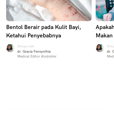
Bentol Berair pada Kulit Bayi,
Apakah
Ketahui Penyebabnya
Makan
Ditinjau oleh
Ditin
dr. Gracia Fensynthia
dr. 
Medical Editor Alodokter
Medi