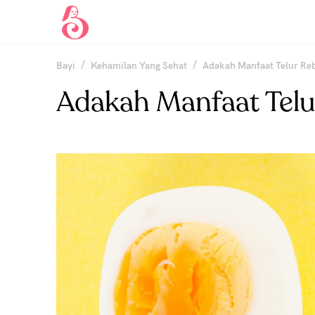
/
/
Bayi
Kehamilan Yang Sehat
Adakah Manfaat Telur Re
Adakah Manfaat Telu