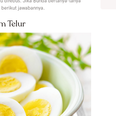
au direbus. Jika Bunda bertanya-tanya
, berikut jawabannya.
m Telur