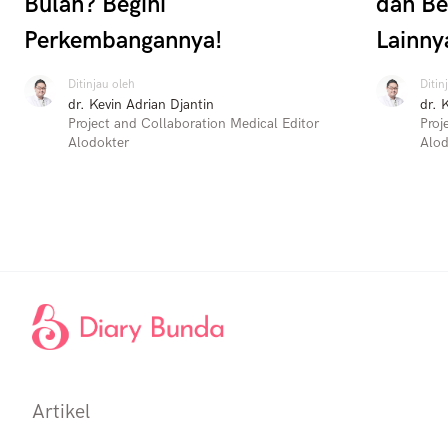
Bulan? Begini
dan Be
Perkembangannya!
Lainny
Ditinjau oleh
Ditin
dr. Kevin Adrian Djantin
dr. 
Project and Collaboration Medical Editor
Proj
Alodokter
Alod
Artikel