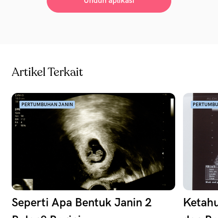
Unduh aplikasi
Artikel Terkait
PERTUMBUHAN JANIN
PERTUMBU
Seperti Apa Bentuk Janin 2
Ketahu