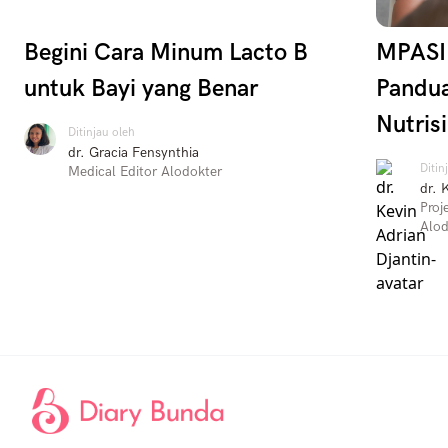
Begini Cara Minum Lacto B
MPASI 
untuk Bayi yang Benar
Pandu
Nutrisi
Ditinjau oleh
dr. Gracia Fensynthia
Ditin
Medical Editor Alodokter
dr. 
Proj
Alod