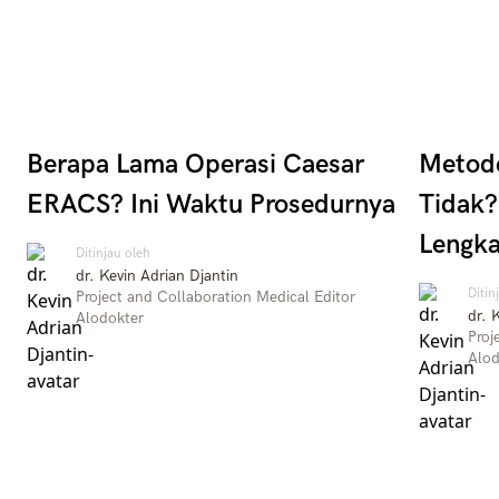
Berapa Lama Operasi Caesar
Metode
ERACS? Ini Waktu Prosedurnya
Tidak?
Lengk
Ditinjau oleh
dr. Kevin Adrian Djantin
Ditin
Project and Collaboration Medical Editor
dr. 
Alodokter
Proj
Alod