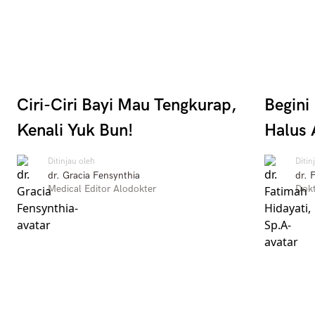
Ciri-Ciri Bayi Mau Tengkurap,
Begini
Kenali Yuk Bun!
Halus 
Ditinjau oleh
Ditin
dr. Gracia Fensynthia
dr. 
Medical Editor Alodokter
Dokt