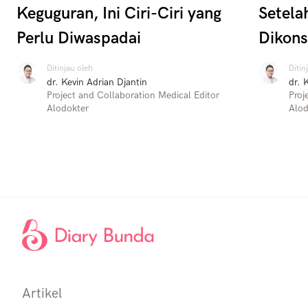
Keguguran, Ini Ciri-Ciri yang
Setela
Perlu Diwaspadai
Dikon
Ditinjau oleh
Ditin
dr. Kevin Adrian Djantin
dr. 
Project and Collaboration Medical Editor
Proj
Alodokter
Alod
Artikel