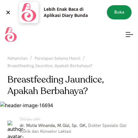
Lebih Enak Baca di
Buka
Aplikasi Diary Bunda
/
/
Kehamilan
Persiapan Selama Hamil
Breastfeeding Jaundice, Apakah Berbahaya?
Breastfeeding Jaundice,
Apakah Berbahaya?
Ditinjau oleh
dr. Mutia Winanda, M.Gizi, Sp. GK
,
Dokter Spesialis Gizi
Klinik dan Konselor Laktasi