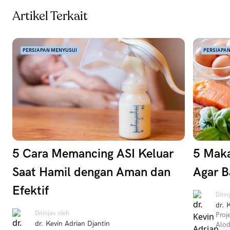
Artikel Terkait
PERSIAPAN MENYUSUI
PERSIAPA
5 Cara Memancing ASI Keluar
5 Maka
Saat Hamil dengan Aman dan
Agar B
Efektif
Ditin
dr. 
Ditinjau oleh
Proj
dr. Kevin Adrian Djantin
Alod