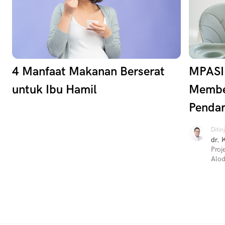
4 Manfaat Makanan Berserat
MPASI 
untuk Ibu Hamil
Membe
Pendam
Ditin
dr. 
Proj
Alod