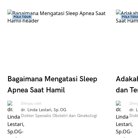
POLA TIDUR
POLA TIDU
Bagaimana Mengatasi Sleep
Adakah
Apnea Saat Hamil
dan Te
Ditinjau oleh
Ditin
dr. Linda Lestari, Sp.OG
dr. 
Dokter Spesialis Obstetri dan Ginekologi
Dokt