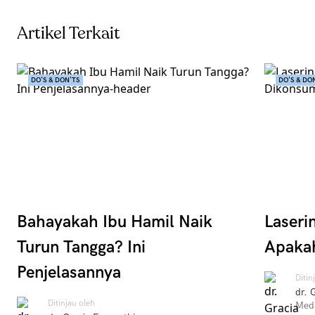
Artikel Terkait
DO'S & DON'TS
DO'S & DO
Bahayakah Ibu Hamil Naik
Laseri
Turun Tangga? Ini
Apaka
Penjelasannya
Ditin
dr. 
Ditinjau oleh
Medi