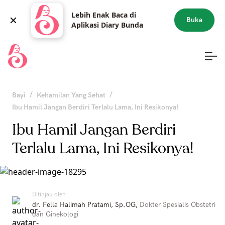
Lebih Enak Baca di
Buka
Aplikasi Diary Bunda
/
/
Bayi
Kehamilan Yang Sehat
Ibu Hamil Jangan Berdiri Terlalu Lama, Ini Resikonya!
Ibu Hamil Jangan Berdiri
Terlalu Lama, Ini Resikonya!
Ditinjau oleh
dr. Fella Halimah Pratami, Sp.OG
,
Dokter Spesialis Obstetri
dan Ginekologi