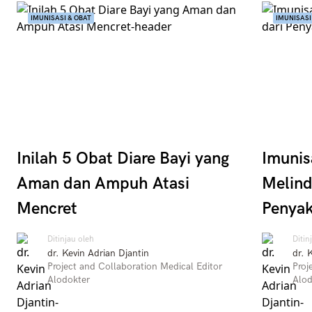
IMUNISASI & OBAT
IMUNISASI
Inilah 5 Obat Diare Bayi yang
Imunis
Aman dan Ampuh Atasi
Melind
Mencret
Penyak
Ditinjau oleh
Ditin
dr. Kevin Adrian Djantin
dr. 
Project and Collaboration Medical Editor
Proj
Alodokter
Alod