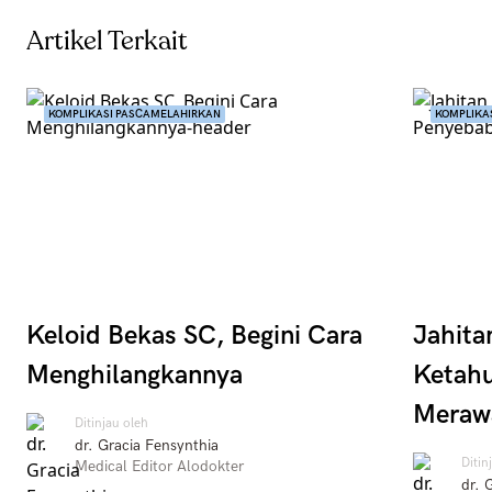
Artikel Terkait
KOMPLIKASI PASCAMELAHIRKAN
KOMPLIKA
Keloid Bekas SC, Begini Cara
Jahita
Menghilangkannya
Ketahu
Meraw
Ditinjau oleh
dr. Gracia Fensynthia
Ditin
Medical Editor Alodokter
dr. 