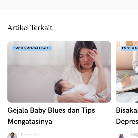
Artikel Terkait
EMOSI & MENTAL HEALTH
EMOSI & M
Gejala Baby Blues dan Tips
Bisaka
Mengatasinya
Depres
Ditinjau oleh
Ditin