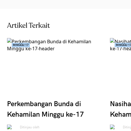
Artikel Terkait
MINGGU 17
MINGGU 1
Perkembangan Bunda di
Nasiha
Kehamilan Minggu ke-17
Kehami
Ditinjau oleh
Ditin