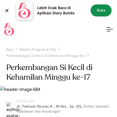
Lebih Enak Baca di
Buka
Aplikasi Diary Bunda
/
/
Bayi
Weekly Progress & Tips
Perkembangan Si Kecil Di Kehamilan Minggu Ke-17
Perkembangan Si Kecil di
Kehamilan Minggu ke-17
Ditinjau oleh
dr. Febriyan Nicolas K., M.Kes., Sp. OG
,
Dokter Spesialis
Kebidanan dan Kandungan