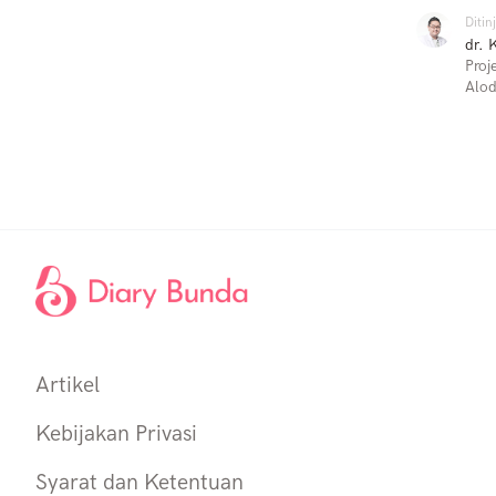
Ditin
dr. 
Proj
Alod
Artikel
Kebijakan Privasi
Syarat dan Ketentuan