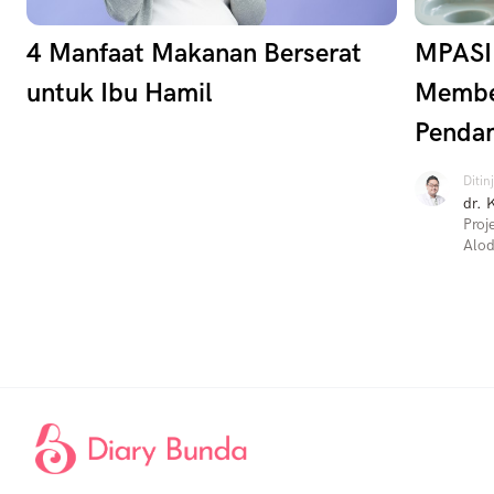
4 Manfaat Makanan Berserat
MPASI 
untuk Ibu Hamil
Membe
Pendam
Ditin
dr. 
Proj
Alod