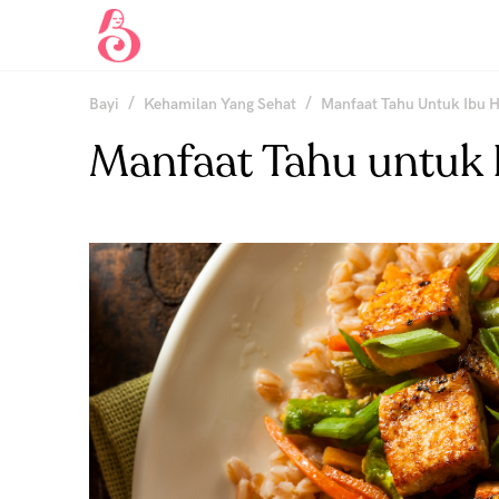
/
/
Bayi
Kehamilan Yang Sehat
Manfaat Tahu Untuk Ibu 
Manfaat Tahu untuk 