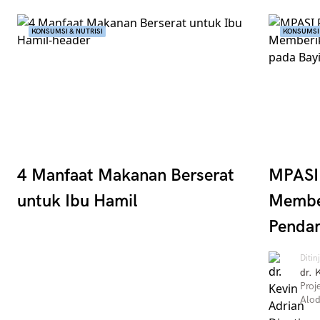
KONSUMSI & NUTRISI
KONSUMSI 
4 Manfaat Makanan Berserat
MPASI 
untuk Ibu Hamil
Membe
Pendam
Ditin
dr. 
Proj
Alod