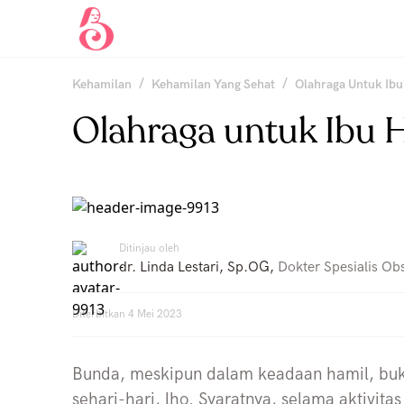
/
/
Kehamilan
Kehamilan Yang Sehat
Olahraga Untuk Ibu
Olahraga untuk Ibu H
Ditinjau oleh
dr. Linda Lestari, Sp.OG
,
Dokter Spesialis Obs
Diterbitkan
4 Mei 2023
Bunda, meskipun dalam keadaan hamil, buka
sehari-hari, lho. Syaratnya, selama aktivit