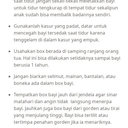
saat tidur. Jangan sekali-sekali meletakkan bayi
untuk tidur tengkurap di tempat tidur sekalipun
anak sudah bisa membalik badannya sendiri.
Gunakanlah kasur yang padat, datar untuk
mencegah bayi tersedak saat tidur karena
tenggelam di dalam kasur yang empuk.
Usahakan box berada di samping ranjang orang
tua. Hal ini bisa dilakukan setidaknya sampai bayi
berusia 1 tahun.
Jangan biarkan selimut, mainan, bantalan, atau
boneka ada dalam box bayi.
Tempatkan box bayi jauh dari jendela agar sinar
matahari dan angin tidak langsung menerpa
bayi. Jauhkan juga box bayi dari gorden atau tirai
yang menjulang tinggi. Bayi bisa terlilit atau
tertimpa penahan gorden jika ia menariknya.