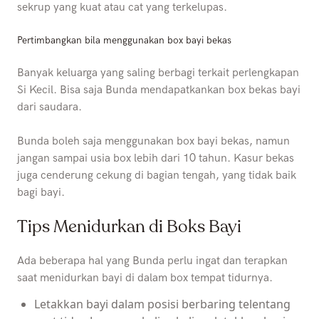
sekrup yang kuat atau cat yang terkelupas.
Pertimbangkan bila menggunakan box bayi bekas
Banyak keluarga yang saling berbagi terkait perlengkapan
Si Kecil. Bisa saja Bunda mendapatkankan box bekas bayi
dari saudara.
Bunda boleh saja menggunakan box bayi bekas, namun
jangan sampai usia box lebih dari 10 tahun. Kasur bekas
juga cenderung cekung di bagian tengah, yang tidak baik
bagi bayi.
Tips Menidurkan di Boks Bayi
Ada beberapa hal yang Bunda perlu ingat dan terapkan
saat menidurkan bayi di dalam box tempat tidurnya.
Letakkan bayi dalam posisi berbaring telentang