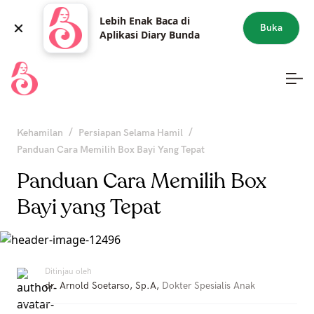
Lebih Enak Baca di
Buka
Aplikasi Diary Bunda
/
/
Kehamilan
Persiapan Selama Hamil
Panduan Cara Memilih Box Bayi Yang Tepat
Panduan Cara Memilih Box
Bayi yang Tepat
Ditinjau oleh
dr. Arnold Soetarso, Sp.A
,
Dokter Spesialis Anak