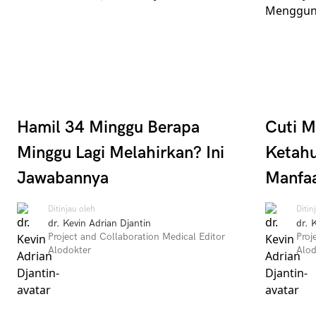
Hamil 34 Minggu Berapa
Cuti M
Minggu Lagi Melahirkan? Ini
Ketahu
Jawabannya
Manfa
Ditinjau oleh
Ditin
dr. Kevin Adrian Djantin
dr. 
Project and Collaboration Medical Editor
Proj
Alodokter
Alod