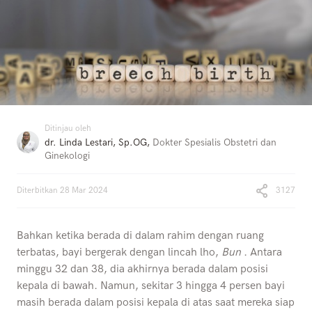
Ditinjau oleh
dr. Linda Lestari, Sp.OG
,
Dokter Spesialis Obstetri dan
Ginekologi
Diterbitkan
28 Mar 2024
3127
Bahkan ketika berada di dalam rahim dengan ruang
terbatas, bayi bergerak dengan lincah lho,
Bun
. Antara
minggu 32 dan 38, dia akhirnya berada dalam posisi
kepala di bawah. Namun, sekitar 3 hingga 4 persen bayi
masih berada dalam posisi kepala di atas saat mereka siap