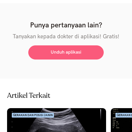
Punya pertanyaan lain?
Tanyakan kepada dokter di aplikasi! Gratis!
Unduh aplikasi
Artikel Terkait
GERAKAN DAN POSISI JANIN
GERAKAN D