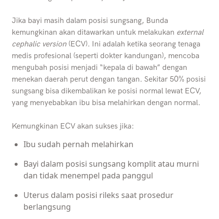
Jika bayi masih dalam posisi sungsang, Bunda
kemungkinan akan ditawarkan untuk melakukan
external
cephalic version
(ECV). Ini adalah ketika seorang tenaga
medis profesional (seperti dokter kandungan), mencoba
mengubah posisi menjadi “kepala di bawah” dengan
menekan daerah perut dengan tangan. Sekitar 50% posisi
sungsang bisa dikembalikan ke posisi normal lewat ECV,
yang menyebabkan ibu bisa melahirkan dengan normal.
Kemungkinan ECV akan sukses jika:
Ibu sudah pernah melahirkan
Bayi dalam posisi sungsang komplit atau murni
dan tidak menempel pada panggul
Uterus dalam posisi rileks saat prosedur
berlangsung