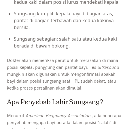
kedua kaki dalam posisi lurus mendekati kepala.
Sungsang komplit: kepala bayi di bagian atas,
pantat di bagian terbawah dan kedua kakinya
bersila.
Sungsang sebagian: salah satu atau kedua kaki
berada di bawah bokong.
Dokter akan memeriksa perut untuk merasakan di mana
posisi kepala, punggung dan pantat bayi. Tes
ultrasound
mungkin akan digunakan untuk mengonfirmasi apakah
bayi dalam posisi sungsang saat HPL sudah dekat, atau
ketika proses persalinan akan dimulai.
Apa Penyebab Lahir Sungsang?
Menurut
American Pregnancy Association
, ada beberapa
penyebab mengapa bayi berada dalam posisi “salah” di