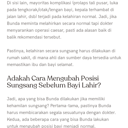
Di sisi lain, mayoritas komplikasi (prolaps tali pusar, luka
pada tengkorak/otak/lengan bayi, kepala terhambat di
jalan lahir, dsb) terjadi pada kelahiran normal. Jadi, jika
Bunda meminta melahirkan secara normal tapi dokter
menyarankan operasi caesar, pasti ada alasan baik di
balik rekomendasi tersebut.
Pastinya, kelahiran secara sungsang harus dilakukan di
rumah sakit, di mana ahli dan sumber daya tersedia untuk
memastikan ibu dan bayi selamat.
Adakah Cara Mengubah Posisi
Sungsang Sebelum Bayi Lahir?
Jadi, apa yang bisa Bunda dilakukan jika memiliki
kehamilan sungsang? Pertama-tama, pastinya Bunda
harus membicarakan segala sesuatunya dengan dokter.
Kedua, ada beberapa cara yang bisa Bunda lakukan
untuk mengubah posisi bayi menjadi normal.