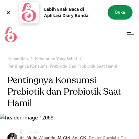
Lebih Enak Baca di
Buka
Aplikasi Diary Bunda
/
/
Kehamilan
Kehamilan Yang Sehat
Pentingnya Konsumsi Prebiotik Dan Probiotik Saat Hamil
Pentingnya Konsumsi
Prebiotik dan Probiotik Saat
Hamil
Ditinjau oleh
dr. Mutia Winanda, M.Gizi, Sp. GK
,
Dokter Spesialis Gizi