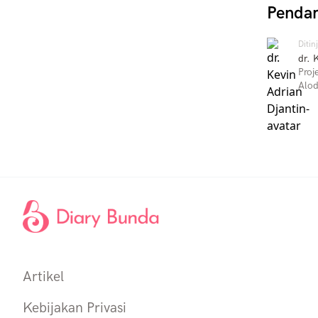
Pendam
Ditin
dr. 
Proj
Alod
Artikel
Kebijakan Privasi