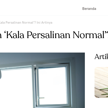
Beranda
Kala Persalinan Normal’? Ini Artinya
 ‘Kala Persalinan Normal’?
Arti