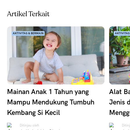
Artikel Terkait
AKTIVITAS & BERMAIN
AKTIVITAS
Mainan Anak 1 Tahun yang
Alat B
Mampu Mendukung Tumbuh
Jenis 
Kembang Si Kecil
Mengg
Ditinjau oleh
Ditin