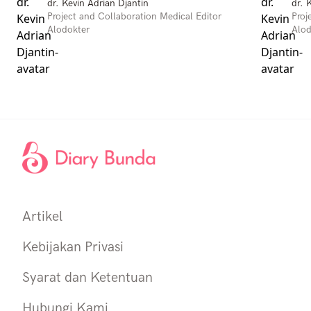
dr. Kevin Adrian Djantin
dr. 
Project and Collaboration Medical Editor
Proj
Alodokter
Alod
Artikel
Kebijakan Privasi
Syarat dan Ketentuan
Hubungi Kami