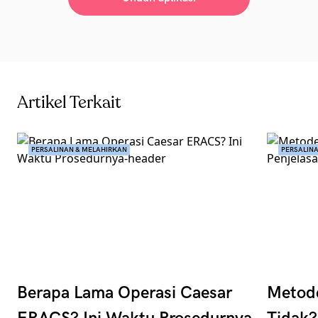
Artikel Terkait
PERSALINAN & MELAHIRKAN
PERSALIN
Berapa Lama Operasi Caesar
Metode