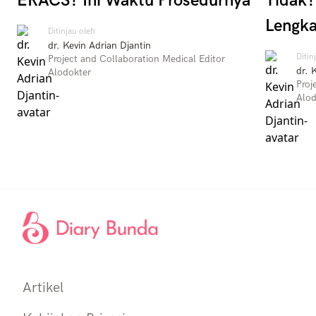
ERACS? Ini Waktu Prosedurnya
Tidak?
Lengk
Ditinjau oleh
dr. Kevin Adrian Djantin
Ditin
Project and Collaboration Medical Editor
dr. 
Alodokter
Proj
Alod
Artikel