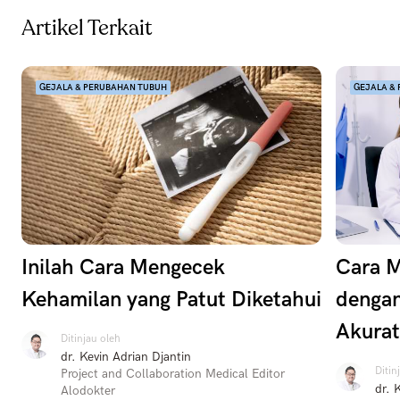
Artikel Terkait
GEJALA & PERUBAHAN TUBUH
GEJALA &
Inilah Cara Mengecek
Cara M
Kehamilan yang Patut Diketahui
dengan
Akurat
Ditinjau oleh
dr. Kevin Adrian Djantin
Ditin
Project and Collaboration Medical Editor
dr. 
Alodokter