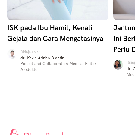
ISK pada Ibu Hamil, Kenali
Jantun
Gejala dan Cara Mengatasinya
Ini Be
Perlu 
Ditinjau oleh
dr. Kevin Adrian Djantin
Ditin
Project and Collaboration Medical Editor
dr. 
Alodokter
Medi