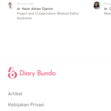
Ditinjau oleh
Ditin
dr. Kevin Adrian Djantin
dr. 
Project and Collaboration Medical Editor
Medi
Alodokter
Artikel
Kebijakan Privasi