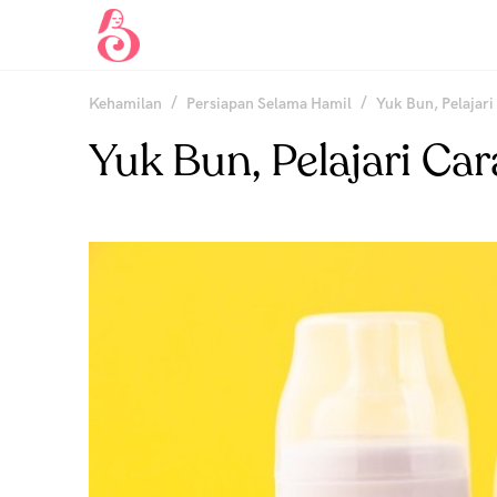
/
/
Kehamilan
Persiapan Selama Hamil
Yuk Bun, Pelajar
Yuk Bun, Pelajari C