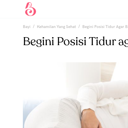
/
/
Bayi
Kehamilan Yang Sehat
Begini Posisi Tidur Agar B
Begini Posisi Tidur a