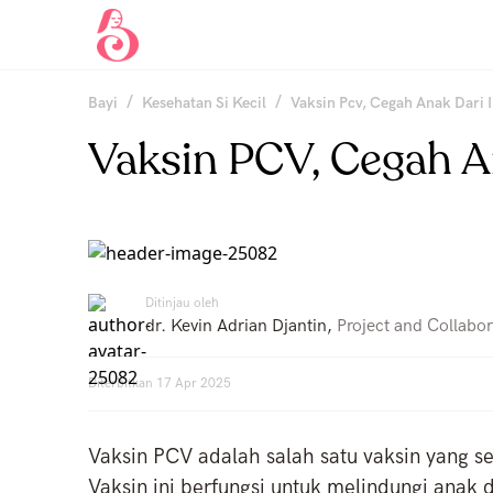
/
/
Bayi
Kesehatan Si Kecil
Vaksin Pcv, Cegah Anak Dari
Vaksin PCV, Cegah A
Ditinjau oleh
dr. Kevin Adrian Djantin
,
Project and Collabor
Diterbitkan
17 Apr 2025
Vaksin PCV adalah salah satu vaksin yang se
Vaksin ini berfungsi untuk melindungi anak 