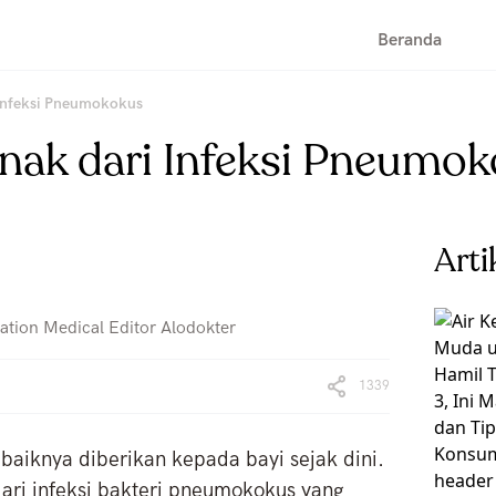
Beranda
 Infeksi Pneumokokus
nak dari Infeksi Pneumo
Arti
ation Medical Editor Alodokter
1339
baiknya diberikan kepada bayi sejak dini.
dari infeksi bakteri pneumokokus yang