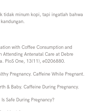
uk tidak minum kopi, tapi ingatlah bahwa
m kandungan.
ciation with Coffee Consumption and
Attending Antenatal Care at Debre
ia. PloS One, 13(11), e0206880.
lthy Pregnancy. Caffeine While Pregnant.
rth & Baby. Caffeine During Pregnancy.
 Is Safe During Pregnancy?