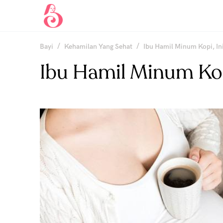
/
/
Bayi
Kehamilan Yang Sehat
Ibu Hamil Minum Kopi, In
Ibu Hamil Minum Kop