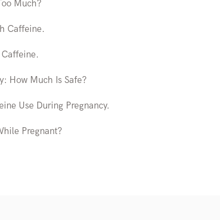
 Too Much?
h Caffeine.
 Caffeine.
cy: How Much Is Safe?
feine Use During Pregnancy.
While Pregnant?