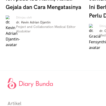
Gejala dan Cara Mengatasinya
Ini Be
Perlu 
Ditinjau oleh
dr. Kevin Adrian Djantin
Ditin
Project and Collaboration Medical Editor
dr. 
Alodokter
Medi
Artikel