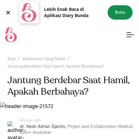
Lebih Enak Baca di
Buka
Aplikasi Diary Bunda
/
/
Bayi
Kehamilan Yang Sehat
Jantung Berdebar Saat Hamil, Apakah Berbahaya?
Jantung Berdebar Saat Hamil,
Apakah Berbahaya?
Ditinjau oleh
dr. Kevin Adrian Djantin
,
Project and Collaboration Medical
Editor Alodokter