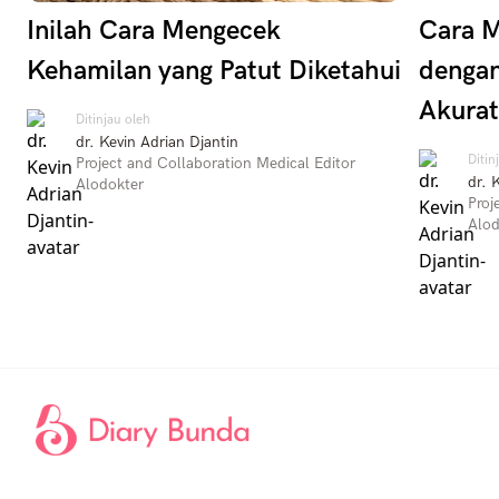
Inilah Cara Mengecek
Cara M
Kehamilan yang Patut Diketahui
dengan
Akurat
Ditinjau oleh
dr. Kevin Adrian Djantin
Ditin
Project and Collaboration Medical Editor
dr. 
Alodokter
Proj
Alod