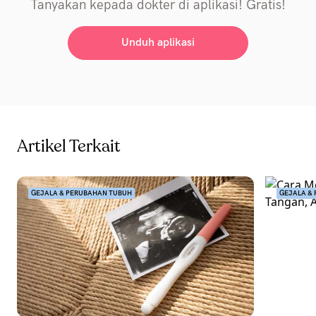
Tanyakan kepada dokter di aplikasi! Gratis!
Unduh aplikasi
Artikel Terkait
GEJALA & PERUBAHAN TUBUH
GEJALA &