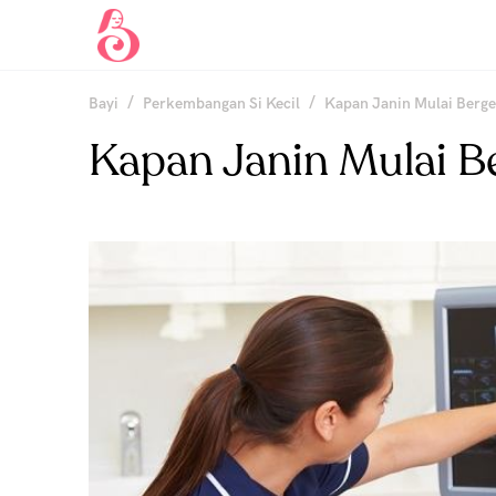
/
/
Bayi
Perkembangan Si Kecil
Kapan Janin Mulai Berge
Kapan Janin Mulai B