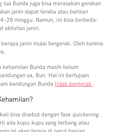
ng tua Bunda juga bisa merasakan gerakan
akan janin dapat teraba atau bahkan
n 24–28 minggu. Namun, ini bisa berbeda-
 aktivitas janin.
 berapa janin mulai bergerak. Oleh karena
ya.
ia kehamilan Bunda masih belum
kandungan ya, Bun. Hal ini bertujuan
tidak bergerak
dalam kandungan Bunda
.
Kehamilan?
ali bisa disebut dengan fase
quickening
.
rti ada kupu-kupu yang terbang atau
in ini akan terasa di perut bagian