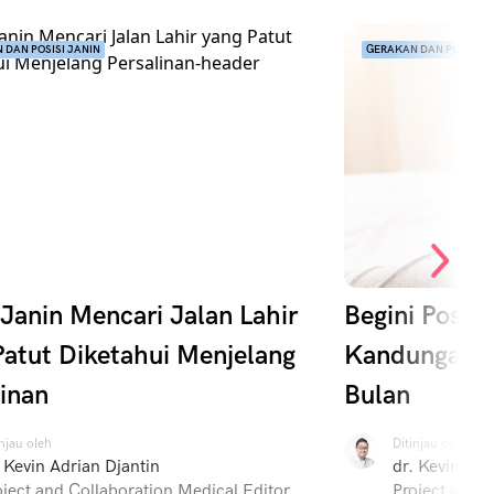
 DAN POSISI JANIN
GERAKAN DAN POSISI J
 Janin Mencari Jalan Lahir
Begini Posis
Patut Diketahui Menjelang
Kandungan d
linan
Bulan
injau oleh
Ditinjau oleh
. Kevin Adrian Djantin
dr. Kevin Adr
oject and Collaboration Medical Editor
Project and C