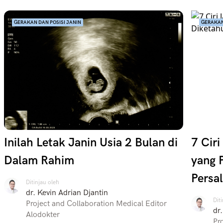
GERAKAN DAN POSISI JANIN
GERAKAN
Inilah Letak Janin Usia 2 Bulan di
7 Ciri
Dalam Rahim
yang 
Persa
Ditinjau oleh
dr. Kevin Adrian Djantin
Dit
Project and Collaboration Medical Editor
dr
Alodokter
Pr