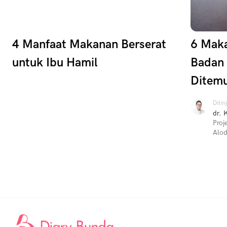
4 Manfaat Makanan Berserat
6 Mak
untuk Ibu Hamil
Badan 
Ditem
Ditin
dr. 
Proj
Alod