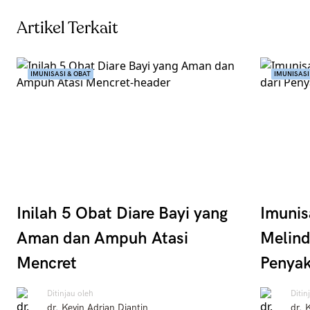
Artikel Terkait
IMUNISASI & OBAT
IMUNISASI
Inilah 5 Obat Diare Bayi yang
Imunis
Aman dan Ampuh Atasi
Melind
Mencret
Penyak
Ditinjau oleh
Ditin
dr. Kevin Adrian Djantin
dr. 