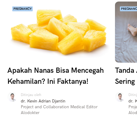
PREGNANCY
PREGNAN
Apakah Nanas Bisa Mencegah
Tanda 
Kehamilan? Ini Faktanya!
Sering
Ditinjau oleh
Ditin
dr. Kevin Adrian Djantin
dr. 
Project and Collaboration Medical Editor
Proj
Alodokter
Alod