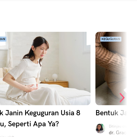
RAN
KEGUGURAN
k Janin Keguguran Usia 8
Bentuk Jani
u, Seperti Apa Ya?
Ditinjau oleh
dr. Gracia Fe