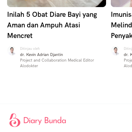
Inilah 5 Obat Diare Bayi yang
Imunis
Aman dan Ampuh Atasi
Melind
Mencret
Penyak
Ditinjau oleh
Ditin
dr. Kevin Adrian Djantin
dr. 
Project and Collaboration Medical Editor
Proj
Alodokter
Alod