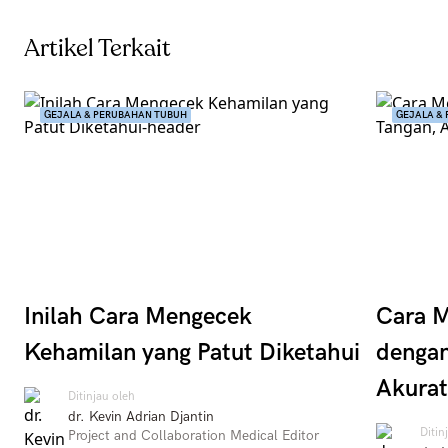
Artikel Terkait
GEJALA & PERUBAHAN TUBUH
GEJALA &
Inilah Cara Mengecek
Cara M
Kehamilan yang Patut Diketahui
dengan
Akurat
Ditinjau oleh
dr. Kevin Adrian Djantin
Ditin
Project and Collaboration Medical Editor