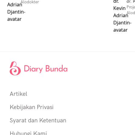
dr. 
Alodokter
Proj
Alod
Artikel
Kebijakan Privasi
Syarat dan Ketentuan
Hubungi Kami