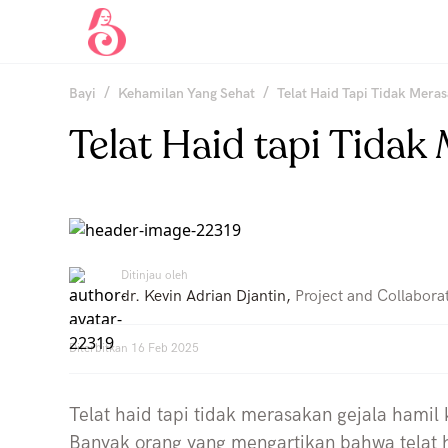
/
/
Bayi
Kehamilan Yang Sehat
Telat Haid Tapi Tidak Mera
Telat Haid tapi Tida
Ditinjau oleh
dr. Kevin Adrian Djantin
,
Project and Collabora
Diterbitkan
16 Feb 2025
Telat haid tapi tidak merasakan gejala hamil
Banyak orang yang mengartikan bahwa telat 