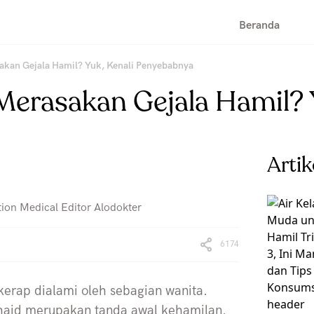
Beranda
sakan Gejala Hamil? Yuk, Kenali Penyebabnya
k Merasakan Gejala Hamil?
Arti
tion Medical Editor Alodokter
6174
 kerap dialami oleh sebagian wanita.
haid merupakan tanda awal kehamilan.