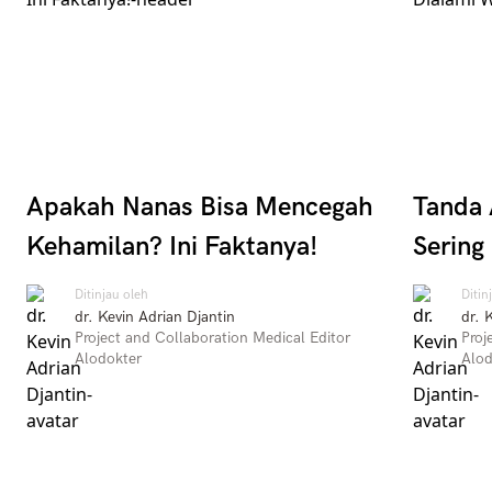
Apakah Nanas Bisa Mencegah
Tanda 
Kehamilan? Ini Faktanya!
Sering
Ditinjau oleh
Ditin
dr. Kevin Adrian Djantin
dr. 
Project and Collaboration Medical Editor
Proj
Alodokter
Alod