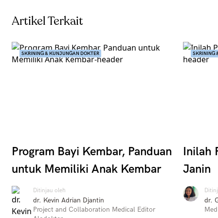
Artikel Terkait
SKRINING & KUNJUNGAN DOKTER
SKRINING
Program Bayi Kembar, Panduan
Inilah
untuk Memiliki Anak Kembar
Janin
Ditinjau oleh
Ditin
dr. Kevin Adrian Djantin
dr. 
Project and Collaboration Medical Editor
Medi