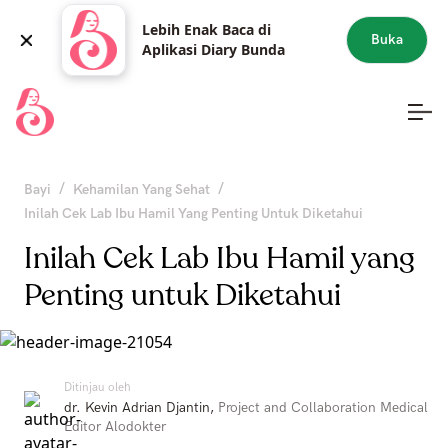
Lebih Enak Baca di
Buka
Aplikasi Diary Bunda
/
/
Bayi
Kehamilan Yang Sehat
Inilah Cek Lab Ibu Hamil Yang Penting Untuk Diketahui
Inilah Cek Lab Ibu Hamil yang
Penting untuk Diketahui
Ditinjau oleh
dr. Kevin Adrian Djantin
,
Project and Collaboration Medical
Editor Alodokter