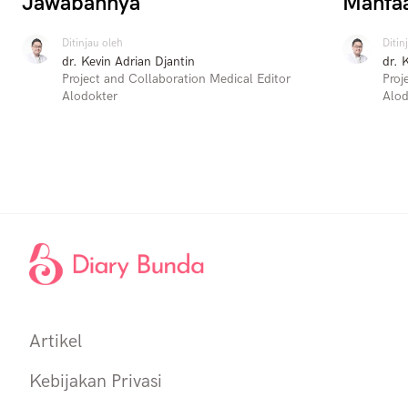
Jawabannya
Manfa
Ditinjau oleh
Ditin
dr. Kevin Adrian Djantin
dr. 
Project and Collaboration Medical Editor
Proj
Alodokter
Alod
Artikel
Kebijakan Privasi