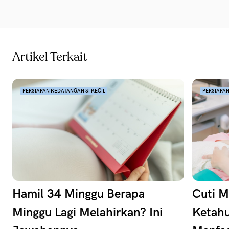
Artikel Terkait
PERSIAPAN KEDATANGAN SI KECIL
PERSIAPAN
Hamil 34 Minggu Berapa
Cuti M
Minggu Lagi Melahirkan? Ini
Ketahu