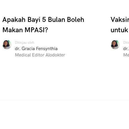
Apakah Bayi 5 Bulan Boleh
Vaksin
Makan MPASI?
untuk
Ditinjau oleh
Dit
dr. Gracia Fensynthia
dr
Medical Editor Alodokter
Me