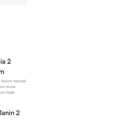
ia 2
im
ya belum banyak
lum mulai
pun tidak
Janin 2