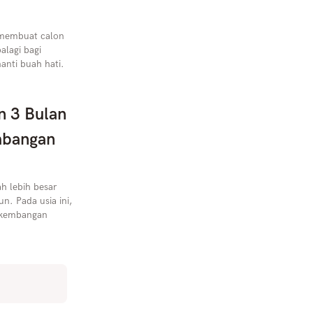
p membuat calon
alagi bagi
anti buah hati.
n 3 Bulan
mbangan
h lebih besar
n. Pada usia ini,
erkembangan