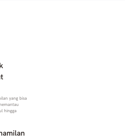
k
t
lan yang bisa
i memantau
l hingga
hamilan