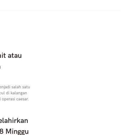
it atau
n
njadi salah satu
ul di kalangan
 operasi caesar.
elahirkan
38 Minggu