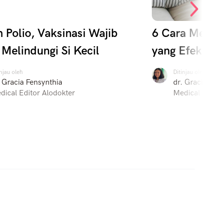
 Polio, Vaksinasi Wajib
6 Cara Meng
 Melindungi Si Kecil
yang Efektif
injau oleh
Ditinjau oleh
. Gracia Fensynthia
dr. Gracia Fe
dical Editor Alodokter
Medical Edit