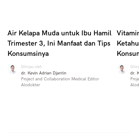
Air Kelapa Muda untuk Ibu Hamil
Vitami
Trimester 3, Ini Manfaat dan Tips
Ketahu
Konsumsinya
Konsu
Ditinjau oleh
Ditin
dr. Kevin Adrian Djantin
dr. 
Project and Collaboration Medical Editor
Proj
Alodokter
Alod